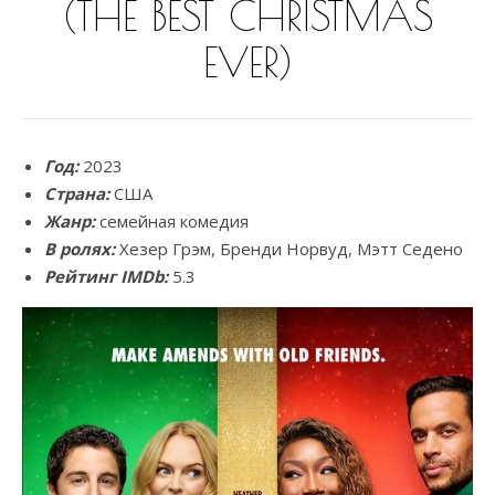
(THE BEST CHRISTMAS
EVER)
Год:
2023
Страна:
США
Жанр:
семейная комедия
В ролях:
Хезер Грэм, Бренди Норвуд, Мэтт Седено
Рейтинг IMDb:
5.3