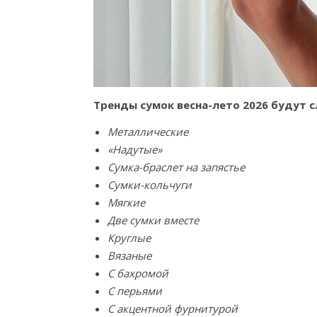
Тренды сумок весна-лето 2026 будут
Металлические
«Надутые»
Сумка-браслет на запястье
Сумки-кольчуги
Мягкие
Две сумки вместе
Круглые
Вязан
ые
С бахромой
С перьями
С акцентной фурнитурой