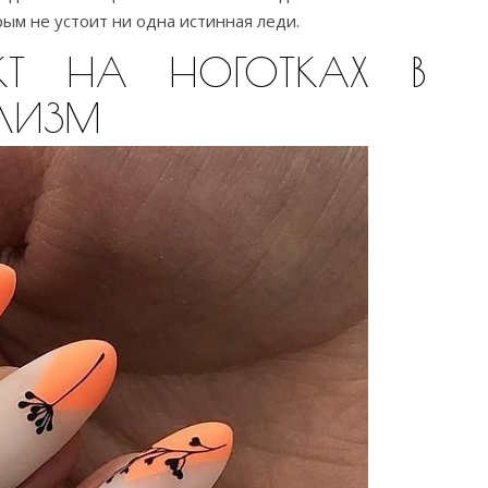
ым не устоит ни одна истинная леди.
КТ НА НОГОТКАХ В
ЛИЗМ