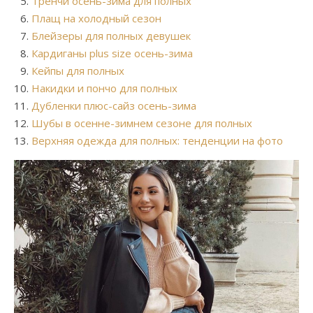
Тренчи осень-зима для полных
Плащ на холодный сезон
Блейзеры для полных девушек
Кардиганы plus size осень-зима
Кейпы для полных
Накидки и пончо для полных
Дубленки плюс-сайз осень-зима
Шубы в осенне-зимнем сезоне для полных
Верхняя одежда для полных: тенденции на фото